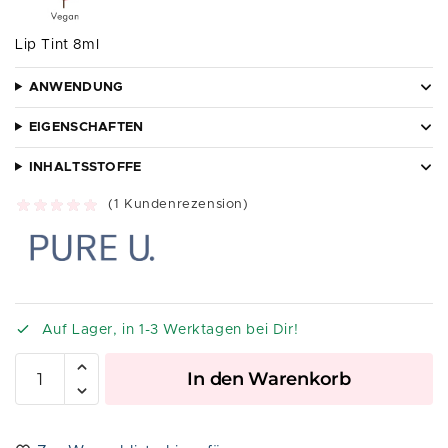
Lip Tint 8ml
ANWENDUNG
EIGENSCHAFTEN
INHALTSSTOFFE
(
1
Kundenrezension)
Auf Lager, in 1-3 Werktagen bei Dir!
A
In den Warenkorb
l
t
e