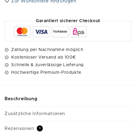
Zur Wunschliste hinzufügen
r
n
a
Garantiert sicherer Checkout
t
i
v
e
Zahlung per Nachnahme möglich
:
Kostenloser Versand ab 100€
Schnelle & zuverlässige Lieferung
Hochwertige Premium-Produkte
Beschreibung
Zusätzliche Informationen
Rezensionen
1