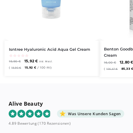
Benton Goodby
Isntree Hyaluronic Acid Aqua Gel Cream
Cream
15,92
€
19,90
€
12,80
inkl. Mwst.
16,00
€
(
15,92
€
/
100
ml
)
19,90
€
(
85,33
106,67
€
Alive Beauty
Was Unsere Kunden Sagen
4.89 Bewertung
(170 Rezensionen)