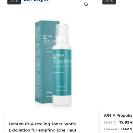
-20%
-20%
iUNIK Propoli
15,92
19,90
€
Benton PHA Peeling Toner Sanfte
(
41,60
€
Exfoliation für empfindliche Haut
52,00
€