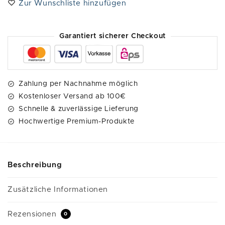
Zur Wunschliste hinzufügen
r
n
a
Garantiert sicherer Checkout
t
i
v
e
Zahlung per Nachnahme möglich
:
Kostenloser Versand ab 100€
Schnelle & zuverlässige Lieferung
Hochwertige Premium-Produkte
Beschreibung
Zusätzliche Informationen
Rezensionen
0