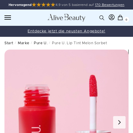
Hervorragend
4.9 von 5 basierend auf
170 Bewertungen
0
Entdecke jetzt die neusten Angebote!
Start
/
Marke
/
Pure U.
/
Pure U. Lip Tint Melon Sorbet