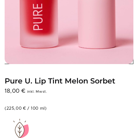
Pure U. Lip Tint Melon Sorbet
18,00
€
inkl. Mwst.
(
225,00
€
/
100
ml
)