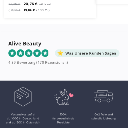
20,76
€
25,95
€
inkl. Mwst.
(
13,84
€
/
100
ml
)
17,30
€
Alive Beauty
Was Unsere Kunden Sagen
4.89 Bewertung
(170 Rezensionen)
Versandkostenfrei
100%
Co2 freie und
ab 100€ in Deutschland
tierversuchsfreie
schnelle Lieferung
und ab 50€ in Österreich
Produkte