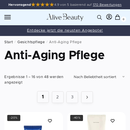
Hervorragend
4.9 von 5 basierend auf
170 Bewertungen
0
Entdecke jetzt die neusten Angebote!
Start
/
Gesichtspflege
/
Anti-Aging Pflege
Anti-Aging Pflege
Ergebnisse 1 – 16 von 48 werden
angezeigt
1
2
3
-20%
-40%