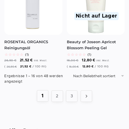
Nicht auf Lager
ROSENTAL ORGANICS
Beauty of Joseon Apricot
Reinigungsöl
Blossom Peeling Gel
(1)
(1)
21,52
€
12,80
€
26,90
€
16,00
€
inkl. Mwst.
inkl. Mwst.
(
21,52
€
/
100
ml
)
(
12,80
€
/
100
ml
)
26,90
€
16,00
€
Ergebnisse 1 – 16 von 48 werden
angezeigt
1
2
3