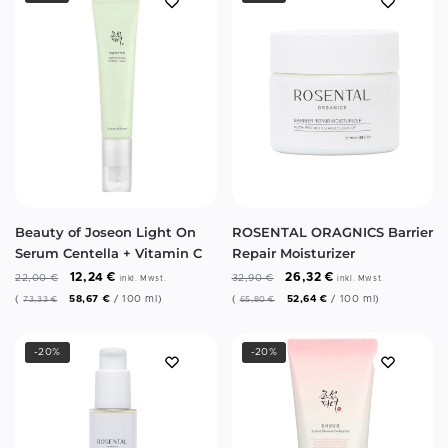
Beauty of Joseon Light On
ROSENTAL ORAGNICS Barrier
Serum Centella + Vitamin C
Repair Moisturizer
12,24
€
26,32
€
22,00
€
32,90
€
inkl. Mwst.
inkl. Mwst.
(
58,67
€
/
100
ml
)
(
52,64
€
/
100
ml
)
73,33
€
65,80
€
-20%
-20%