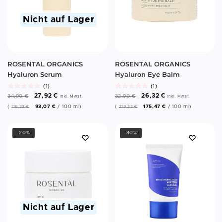
Nicht auf Lager
ROSENTAL ORGANICS
ROSENTAL ORGANICS
Hyaluron Serum
Hyaluron Eye Balm
(1)
(1)
27,92
€
26,32
€
34,90
€
32,90
€
inkl. Mwst.
inkl. Mwst.
(
93,07
€
/
100
ml
)
(
175,47
€
/
100
ml
)
116,33
€
219,33
€
-20%
-30%
Nicht auf Lager