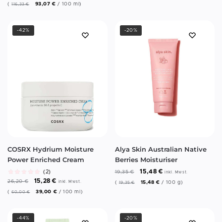
(
93,07
€
/
100
ml
)
116,33
€
-42%
-20%
COSRX Hydrium Moisture
Alya Skin Australian Native
Power Enriched Cream
Berries Moisturiser
15,48
€
(2)
19,35
€
inkl. Mwst.
15,28
€
26,20
€
inkl. Mwst.
(
15,48
€
/
100
g
)
19,35
€
(
39,00
€
/
100
ml
)
60,00
€
-44%
-20%