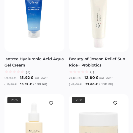
Isntree Hyaluronic Acid Aqua
Beauty of Joseon Relief Sun
Gel Cream
Rice+ Probiotics
(2)
(1)
15,92
€
12,60
€
19,90
€
21,00
€
inkl. Mwst.
inkl. Mwst.
(
15,92
€
/
100
ml
)
(
33,60
€
/
100
ml
)
19,90
€
42,00
€
-20%
-20%