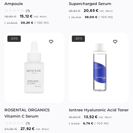
Ampoule
Supercharged Serum
20,65
€
(1)
25,81
€
inkl. Mwst.
15,12
€
18,90
€
inkl. Mwst.
(
59,00
€
/
100
ml
)
73,74
€
(
30,24
€
/
100
ml
)
37,80
€
-20%
-20%
ROSENTAL ORGANICS
Isntree Hyaluronic Acid Toner
Vitamin C Serum
13,52
€
16,90
€
inkl. Mwst.
(1)
(
6,76
€
/
100
ml
)
8,45
€
27,92
€
34,90
€
inkl. Mwst.