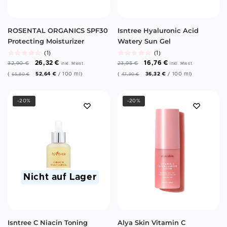
ROSENTAL ORGANICS SPF30
Isntree Hyaluronic Acid
Protecting Moisturizer
Watery Sun Gel
(1)
(1)
26,32
€
16,76
€
32,90
€
23,95
€
inkl. Mwst.
inkl. Mwst.
(
52,64
€
/
100
ml
)
(
36,32
€
/
100
ml
)
65,80
€
47,90
€
-20%
-20%
Nicht auf Lager
Isntree C Niacin Toning
Alya Skin Vitamin C