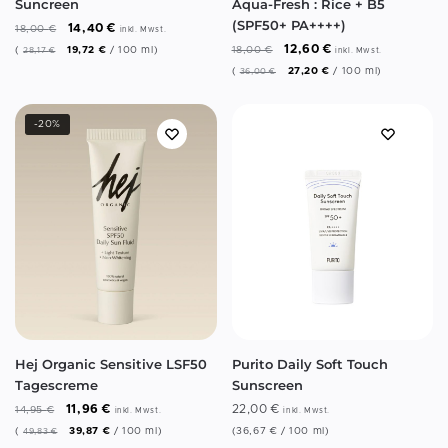
Suncreen
Aqua-Fresh : Rice + B5
(SPF50+ PA++++)
14,40
€
18,00
€
inkl. Mwst.
12,60
€
(
19,72
€
/
100
ml
)
18,00
€
28,17
€
inkl. Mwst.
(
27,20
€
/
100
ml
)
36,00
€
-20%
Hej Organic Sensitive LSF50
Purito Daily Soft Touch
Tagescreme
Sunscreen
11,96
€
22,00
€
14,95
€
inkl. Mwst.
inkl. Mwst.
(
39,87
€
/
100
ml
)
(
36,67
€
/
100
ml
)
49,83
€