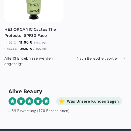
HEJ ORGANIC Cactus The
Protector SPF30 Face
11,96
€
14,95
€
inkl. Mwst.
(
39,87
€
/
100
ml
)
49,83
€
Alle 13 Ergebnisse werden
angezeigt
Alive Beauty
Was Unsere Kunden Sagen
4.89 Bewertung
(170 Rezensionen)