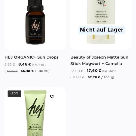
Nicht auf Lager
HEJ ORGANIC+ Sun Drops
Beauty of Joseon Matte Sun
Stick Mugwort + Camelia
8,46
€
9,95
€
inkl. Mwst.
17,60
€
(
56,40
€
/
100
ml
)
22,00
€
66,33
€
inkl. Mwst.
(
97,78
€
/
100
g
)
122,22
€
-20%