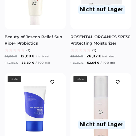
Nicht auf Lager
Beauty of Joseon Relief Sun
ROSENTAL ORGANICS SPF30
Rice+ Probiotics
Protecting Moisturizer
(1)
(1)
12,60
€
26,32
€
21,00
€
32,90
€
inkl. Mwst.
inkl. Mwst.
(
33,60
€
/
100
ml
)
(
52,64
€
/
100
ml
)
42,00
€
65,80
€
-30%
-20%
Nicht auf Lager