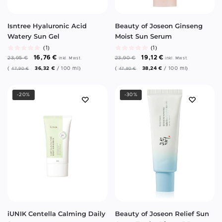
Isntree Hyaluronic Acid
Beauty of Joseon Ginseng
Watery Sun Gel
Moist Sun Serum
(1)
(1)
16,76
€
19,12
€
23,95
€
23,90
€
inkl. Mwst.
inkl. Mwst.
(
36,32
€
/
100
ml
)
(
38,24
€
/
100
ml
)
47,90
€
47,80
€
-20%
-30%
iUNIK Centella Calming Daily
Beauty of Joseon Relief Sun