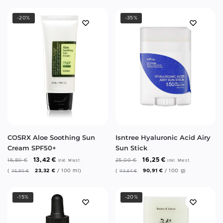
-20%
-35%
COSRX Aloe Soothing Sun
Isntree Hyaluronic Acid Airy
Cream SPF50+
Sun Stick
13,42
€
16,25
€
16,80
€
25,00
€
inkl. Mwst.
inkl. Mwst.
(
23,32
€
/
100
ml
)
(
90,91
€
/
100
g
)
35,90
€
113,64
€
-15%
-20%