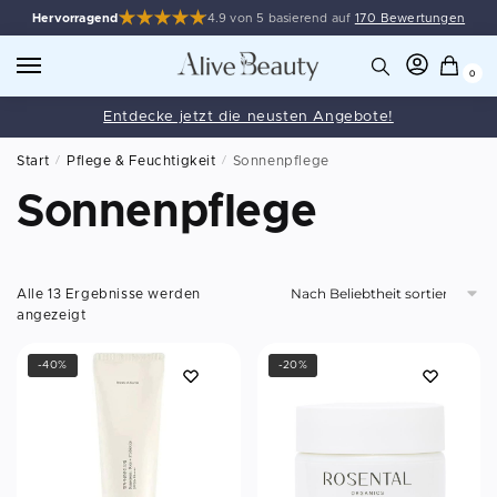
Hervorragend
4.9 von 5 basierend auf
170 Bewertungen
0
Entdecke jetzt die neusten Angebote!
Start
/
Pflege & Feuchtigkeit
/
Sonnenpflege
Sonnenpflege
Alle 13 Ergebnisse werden
angezeigt
-40%
-20%