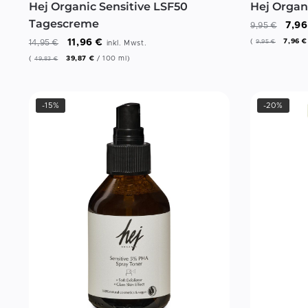
Hej Organic Sensitive LSF50
Hej Organ
Tagescreme
7,9
9,95
€
11,96
€
(
7,96
€
9,95
€
14,95
€
inkl. Mwst.
(
39,87
€
/
100
ml
)
49,83
€
-15%
-20%