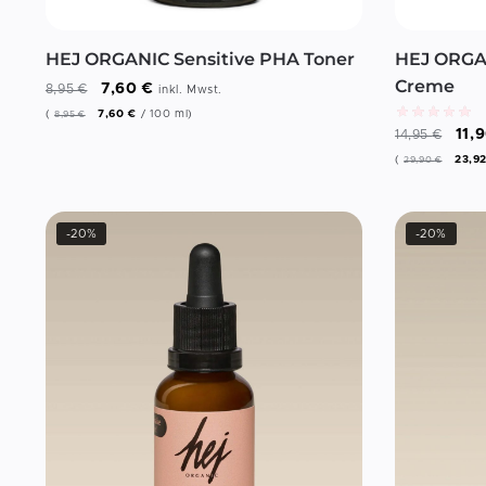
HEJ ORGANIC Sensitive PHA Toner
HEJ ORGAN
Creme
7,60
€
8,95
€
inkl. Mwst.
(
7,60
€
/
100
ml
)
8,95
€
11,
14,95
€
(
23,9
29,90
€
-20%
-20%