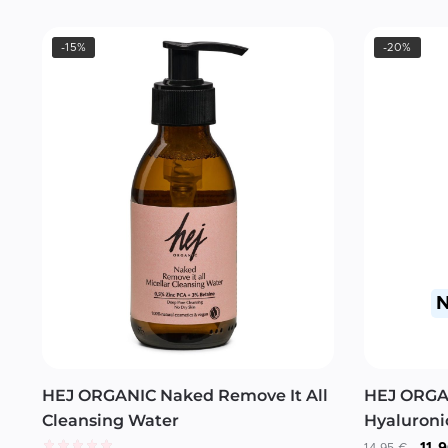
-15%
-20%
N
HEJ ORGANIC Naked Remove It All
HEJ ORGAN
Cleansing Water
Hyaluroni