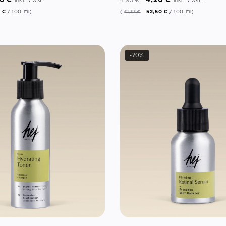
96
€
4,20
€
4,95
€
inkl. Mwst.
inkl. Mwst.
7
€
/
100
ml
)
(
52,50
€
/
100
ml
)
61,88
€
-20%