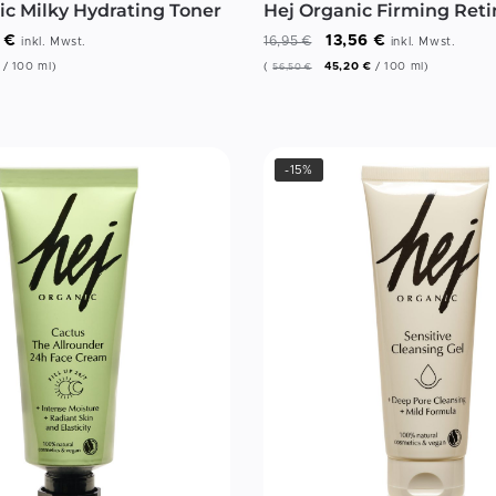
ic Milky Hydrating Toner
Hej Organic Firming Ret
6
€
13,56
€
16,95
€
inkl. Mwst.
inkl. Mwst.
/
100
ml
)
(
45,20
€
/
100
ml
)
56,50
€
-15%