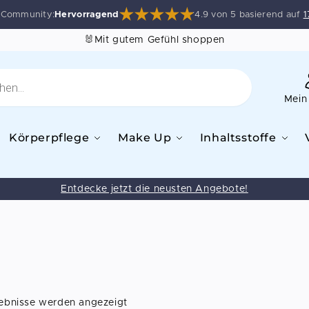
e Community:
Hervorragend
4.9 von 5 basierend auf
1
🐰Mit gutem Gefühl shoppen
Mein
Körperpflege
Make Up
Inhaltsstoffe
Entdecke jetzt die neusten Angebote!
gebnisse werden angezeigt