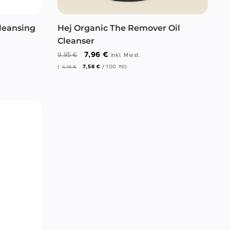
leansing
Hej Organic The Remover Oil
Cleanser
7,96
€
9,95
€
inkl. Mwst.
(
7,58
€
/
100
ml
)
9,48
€