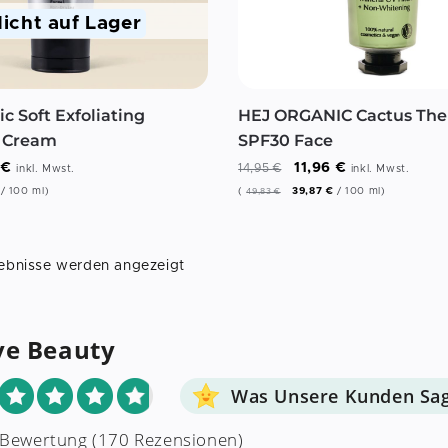
icht auf Lager
c Soft Exfoliating
HEJ ORGANIC Cactus The
g Cream
SPF30 Face
6
€
11,96
€
14,95
€
inkl. Mwst.
inkl. Mwst.
/
100
ml
)
(
39,87
€
/
100
ml
)
49,83
€
gebnisse werden angezeigt
ve Beauty
Was Unsere Kunden Sa
 Bewertung
(170 Rezensionen)