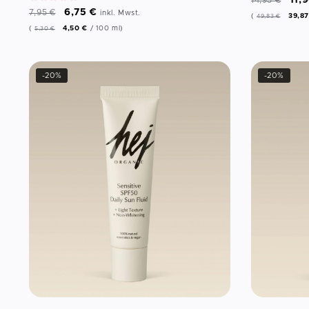
11,
14,95
€
6,75
€
7,95
€
inkl. Mwst.
(
39,8
49,83
€
(
4,50
€
/
100
ml
)
5,30
€
-20%
-20%