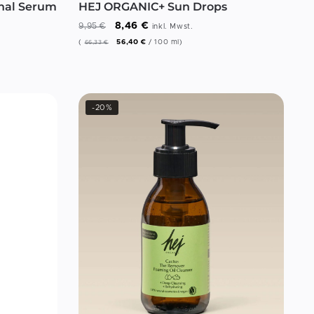
inal Serum
HEJ ORGANIC+ Sun Drops
8,46
€
9,95
€
inkl. Mwst.
(
56,40
€
/
100
ml
)
66,33
€
-20%