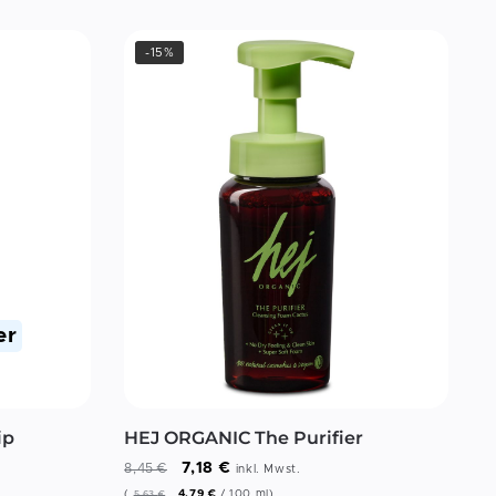
-15%
er
ip
HEJ ORGANIC The Purifier
7,18
€
8,45
€
inkl. Mwst.
(
4,79
€
/
100
ml
)
5,63
€