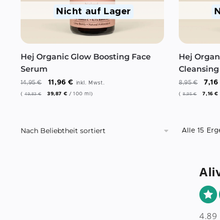
Nicht auf Lager
N
Hej Organic Glow Boosting Face
Hej Organi
Serum
Cleansin
11,96
€
7,1
14,95
€
8,95
€
inkl. Mwst.
(
39,87
€
/
100
ml
)
(
7,16
€
49,83
€
8,95
€
Alle 15 Er
Ali
4.89