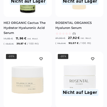
Nicht auf Lager
Nicht auf Lager
HEJ ORGANIC Cactus The
ROSENTAL ORGANICS
Hydrator Hyaluronic Acid
Hyaluron Serum
Serum
(1)
27,92
€
11,96
€
34,90
€
14,95
€
inkl. Mwst.
inkl. Mwst.
(
93,07
€
/
100
ml
)
116,33
€
(
39,87
€
/
100
ml
)
49,83
€
-20%
-20%
Nicht auf Lager