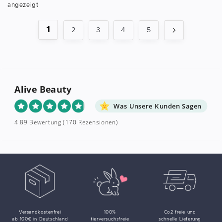
angezeigt
1
2
3
4
5
Alive Beauty
Was Unsere Kunden Sagen
4.89 Bewertung
(170 Rezensionen)
Versandkostenfrei
100%
Co2 freie und
ab 100€ in Deutschland
tierversuchsfreie
schnelle Lieferung