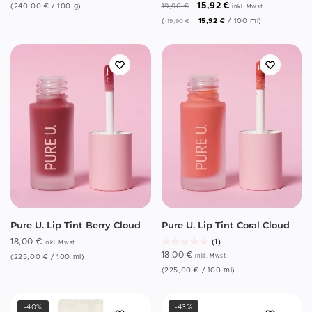
15,92
€
(
240,00
€
/
100
g
)
19,90
€
inkl. Mwst.
(
15,92
€
/
100
ml
)
19,90
€
Pure U. Lip Tint Berry Cloud
Pure U. Lip Tint Coral Cloud
18,00
€
(1)
inkl. Mwst.
18,00
€
(
225,00
€
/
100
ml
)
inkl. Mwst.
(
225,00
€
/
100
ml
)
-40%
-43%