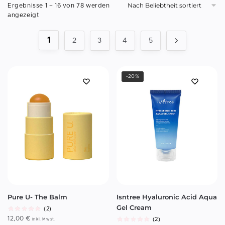
Ergebnisse 1 – 16 von 78 werden
angezeigt
1
2
3
4
5
-20%
Pure U- The Balm
Isntree Hyaluronic Acid Aqua
Gel Cream
(2)
12,00
€
(2)
inkl. Mwst.