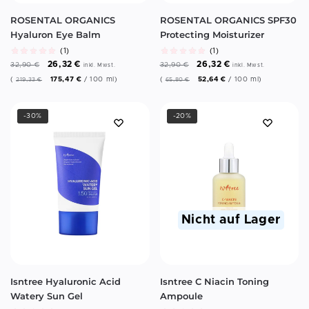
ROSENTAL ORGANICS
ROSENTAL ORGANICS SPF30
Hyaluron Eye Balm
Protecting Moisturizer
(1)
(1)
26,32
€
26,32
€
32,90
€
32,90
€
inkl. Mwst.
inkl. Mwst.
(
175,47
€
/
100
ml
)
(
52,64
€
/
100
ml
)
219,33
€
65,80
€
-30%
-20%
Nicht auf Lager
Isntree Hyaluronic Acid
Isntree C Niacin Toning
Watery Sun Gel
Ampoule