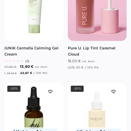
iUNIK Centella Calming Gel
Pure U. Lip Tint Caramel
Cream
Cloud
18,00
€
(1)
inkl. Mwst.
13,60
€
17,00
€
inkl. Mwst.
(
225,00
€
/
100
ml
)
(
22,67
€
/
100
ml
)
28,33
€
-20%
-20%