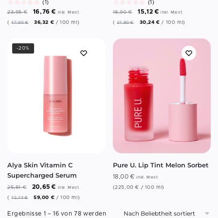
(1)
(1)
16,76
€
15,12
€
23,95
€
18,90
€
inkl. Mwst.
inkl. Mwst.
(
36,32
€
/
100
ml
)
(
30,24
€
/
100
ml
)
47,90
€
37,80
€
-20%
Alya Skin Vitamin C
Pure U. Lip Tint Melon Sorbet
Supercharged Serum
18,00
€
inkl. Mwst.
20,65
€
25,81
€
(
225,00
€
/
100
ml
)
inkl. Mwst.
(
59,00
€
/
100
ml
)
73,74
€
Ergebnisse 1 – 16 von 78 werden