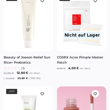
Nicht auf Lager
Beauty of Joseon Relief Sun
COSRX Acne Pimple Master
Rice+ Probiotics
Patch
4,00
€
(1)
6,99
€
inkl. Mwst.
12,60
€
21,00
€
inkl. Mwst.
(
33,60
€
/
100
ml
)
42,00
€
-20%