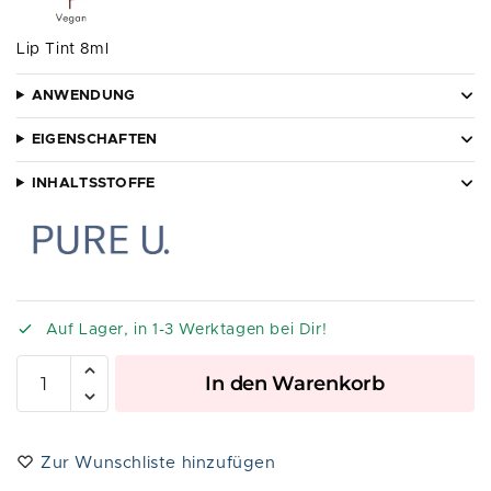
Lip Tint 8ml
ANWENDUNG
EIGENSCHAFTEN
INHALTSSTOFFE
Auf Lager, in 1-3 Werktagen bei Dir!
A
In den Warenkorb
l
t
e
Zur Wunschliste hinzufügen
r