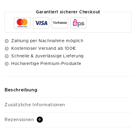
n
a
Garantiert sicherer Checkout
t
i
v
e
Zahlung per Nachnahme möglich
:
Kostenloser Versand ab 100€
Schnelle & zuverlässige Lieferung
Hochwertige Premium-Produkte
Beschreibung
Zusätzliche Informationen
Rezensionen
0