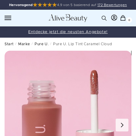
Hervorragend
4.9 von 5 basierend auf
172 Bewertungen
0
Entdecke jetzt die neusten Angebote!
Start
/
Marke
/
Pure U.
/
Pure U. Lip Tint Caramel Cloud