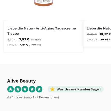
Liebe die Natur- Anti-Aging Tagescreme
Liebe die Nat
Traube
10,32
12,90
€
3,92
€
4,90
€
(
20,64
€
25,80
€
inkl. Mwst.
(
7,84
€
/
100
ml
)
9,80
€
Alive Beauty
Was Unsere Kunden Sagen
4.91 Bewertung
(172 Rezensionen)