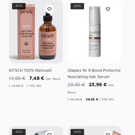
-50%
-20%
KITSCH 100% Rizinusöl
Olaplex Nr 9 Bond Protector
Nourishing Hair Serum
14,95
€
7,48
€
inkl. Mwst.
29,95
€
23,96
€
inkl.
(
14,95
€
/
100
ml
)
Mwst.
(
33,28
€
26,62
€
/
100
ml
)
-40%
-40%