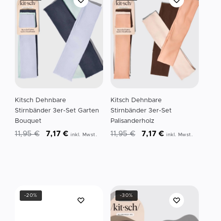
Kitsch Dehnbare
Kitsch Dehnbare
Stirnbänder 3er-Set Garten
Stirnbänder 3er-Set
Bouquet
Palisanderholz
11,95
€
7,17
€
11,95
€
7,17
€
inkl. Mwst.
inkl. Mwst.
-20%
-30%