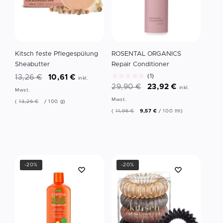
Kitsch feste Pflegespülung
ROSENTAL ORGANICS
Sheabutter
Repair Conditioner
(1)
13,26
€
10,61
€
inkl.
29,90
€
23,92
€
inkl.
Mwst.
Mwst.
(
13,26
€
/
100
g
)
(
11,96
€
9,57
€
/
100
ml
)
-20%
-20%