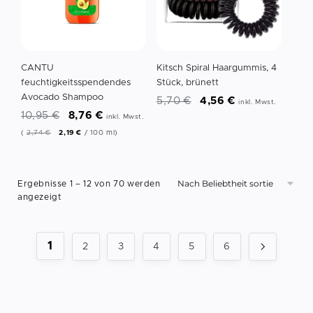
CANTU
Kitsch Spiral Haargummis, 4
feuchtigkeitsspendendes
Stück, brünett
Avocado Shampoo
5,70
€
4,56
€
inkl. Mwst.
10,95
€
8,76
€
inkl. Mwst.
(
2,74
€
2,19
€
/
100
ml
)
Ergebnisse 1 – 12 von 70 werden
angezeigt
1
2
3
4
5
6