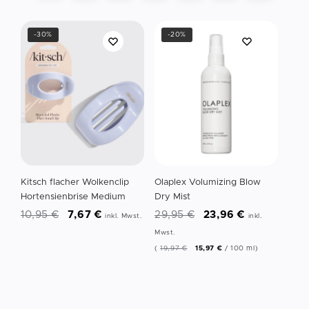
-30%
-20%
Kitsch flacher Wolkenclip
Olaplex Volumizing Blow
Hortensienbrise Medium
Dry Mist
10,95
€
7,67
€
29,95
€
23,96
€
inkl. Mwst.
inkl.
Mwst.
(
19,97
€
15,97
€
/
100
ml
)