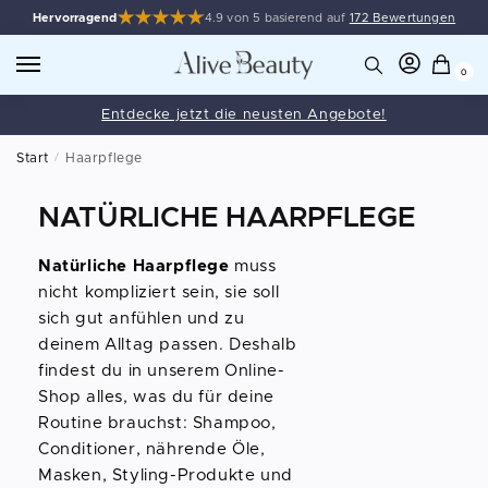
Hervorragend
4.9 von 5 basierend auf
172 Bewertungen
0
Entdecke jetzt die neusten Angebote!
Start
/
Haarpflege
NATÜRLICHE HAARPFLEGE
Natürliche Haarpflege
muss
nicht kompliziert sein, sie soll
sich gut anfühlen und zu
deinem Alltag passen. Deshalb
findest du in unserem Online-
Shop alles, was du für deine
Routine brauchst: Shampoo,
Conditioner, nährende Öle,
Masken, Styling-Produkte und