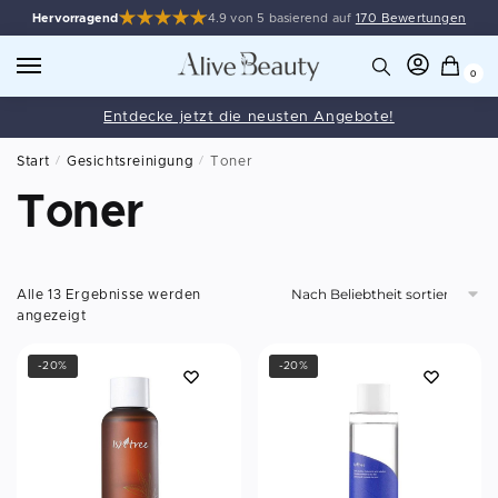
Hervorragend
4.9 von 5 basierend auf
170 Bewertungen
0
Entdecke jetzt die neusten Angebote!
Start
/
Gesichtsreinigung
/
Toner
Toner
Alle 13 Ergebnisse werden
angezeigt
-20%
-20%