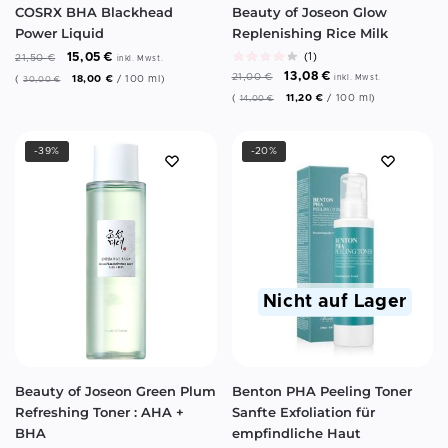
COSRX BHA Blackhead
Beauty of Joseon Glow
Power Liquid
Replenishing Rice Milk
15,05
€
(1)
21,50
€
inkl. Mwst.
13,08
€
21,00
€
(
18,00
€
/
100
ml
)
inkl. Mwst.
30,00
€
(
11,20
€
/
100
ml
)
14,00
€
-39%
-20%
Nicht auf Lager
Benton PHA Peeling Toner
Beauty of Joseon Green Plum
Sanfte Exfoliation für
Refreshing Toner : AHA +
empfindliche Haut
BHA