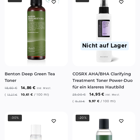
Nicht auf Lager
Benton Deep Green Tea
COSRX AHA/BHA Clarifying
Toner
Treatment Toner Power-Duo
für ein klareres Hautbild
14,86
€
18,60
€
inkl. Mwst.
14,95
€
(
10,61
€
/
100
ml
)
23,00
€
13,27
€
inkl. Mwst.
(
9,97
€
/
100
ml
)
15,33
€
-30%
-20%