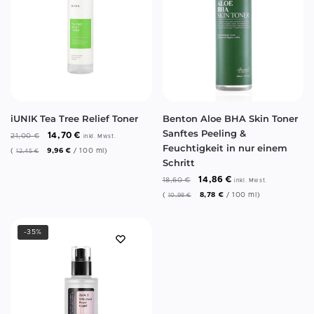
Benton Aloe BHA Skin Toner
iUNIK Tea Tree Relief Toner
Sanftes Peeling &
14,70
€
21,00
€
inkl. Mwst.
Feuchtigkeit in nur einem
(
9,96
€
/
100
ml
)
12,45
€
Schritt
14,86
€
18,60
€
inkl. Mwst.
(
8,78
€
/
100
ml
)
10,98
€
-35%