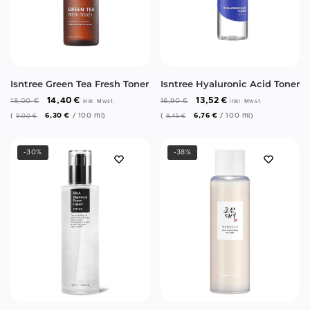
Isntree Green Tea Fresh Toner
Isntree Hyaluronic Acid Toner
14,40
€
13,52
€
18,00
€
16,90
€
inkl. Mwst.
inkl. Mwst.
(
6,30
€
/
100
ml
)
(
6,76
€
/
100
ml
)
9,00
€
8,45
€
-30%
-38%