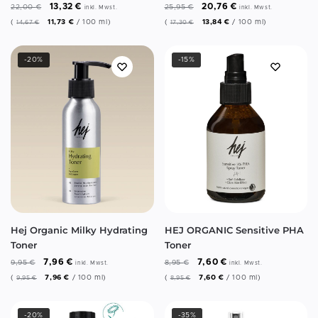
20,76
€
13,32
€
25,95
€
22,00
€
inkl. Mwst.
inkl. Mwst.
(
13,84
€
/
100
ml
)
(
11,73
€
/
100
ml
)
17,30
€
14,67
€
-20%
-15%
Hej Organic Milky Hydrating
HEJ ORGANIC Sensitive PHA
Toner
Toner
7,96
€
7,60
€
9,95
€
8,95
€
inkl. Mwst.
inkl. Mwst.
(
7,96
€
/
100
ml
)
(
7,60
€
/
100
ml
)
9,95
€
8,95
€
-20%
-35%