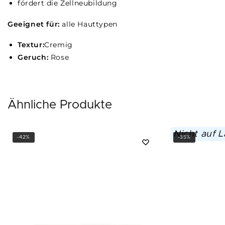
fördert die Zellneubildung
Geeignet für:
alle Hauttypen
Textur:
Cremig
Geruch:
Rose
Ähnliche Produkte
Nicht auf 
-42%
-35%