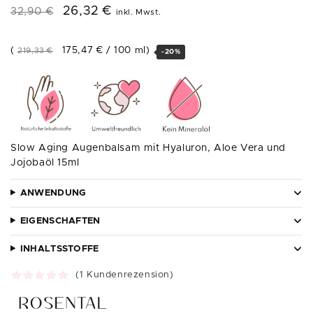
26,32
€
32,90
€
inkl. Mwst.
(
175,47
€
/
100
ml
)
219,33
€
-20%
Slow Aging Augenbalsam mit Hyaluron, Aloe Vera und
Jojobaöl 15ml
ANWENDUNG
EIGENSCHAFTEN
INHALTSSTOFFE
(
1
Kundenrezension)