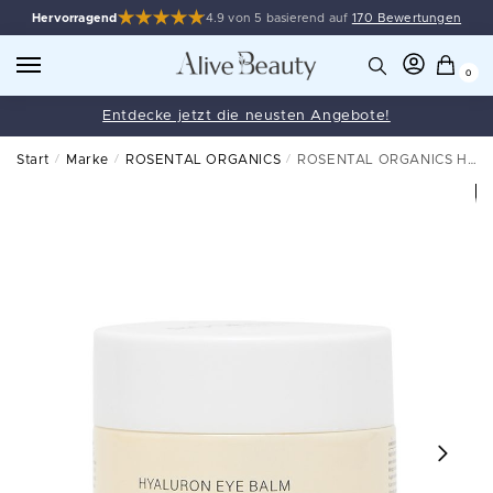
Hervorragend
4.9 von 5 basierend auf
170 Bewertungen
0
Entdecke jetzt die neusten Angebote!
Start
/
Marke
/
ROSENTAL ORGANICS
/
ROSENTAL ORGANICS Hyaluron Eye Balm