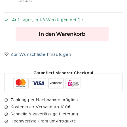
Auf Lager, in 1-3 Werktagen bei Dir!
A
In den Warenkorb
l
t
e
Zur Wunschliste hinzufügen
r
n
a
Garantiert sicherer Checkout
t
i
v
e
Zahlung per Nachnahme möglich
:
Kostenloser Versand ab 100€
Schnelle & zuverlässige Lieferung
Hochwertige Premium-Produkte