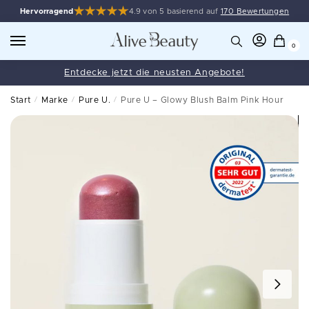
Hervorragend
4.9 von 5 basierend auf
170 Bewertungen
0
Entdecke jetzt die neusten Angebote!
Start
/
Marke
/
Pure U.
/
Pure U – Glowy Blush Balm Pink Hour