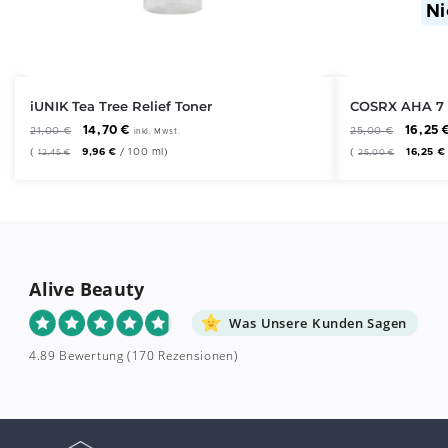
Ni
iUNIK Tea Tree Relief Toner
COSRX AHA 7 
14,70
€
16,25
21,00
€
25,00
€
inkl. Mwst.
(
9,96
€
/
100
ml
)
(
16,25
€
12,45
€
25,00
€
Alive Beauty
Was Unsere Kunden Sagen
4.89 Bewertung
(170 Rezensionen)