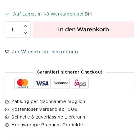
Auf Lager, in 1-3 Werktagen bei Dir!
A
In den Warenkorb
l
t
e
Zur Wunschliste hinzufügen
r
n
a
Garantiert sicherer Checkout
t
i
v
e
Zahlung per Nachnahme möglich
:
Kostenloser Versand ab 100€
Schnelle & zuverlässige Lieferung
Hochwertige Premium-Produkte