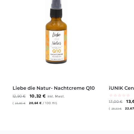
Liebe die Natur- Nachtcreme Q10
iUNIK Cen
10,32
€
12,90
€
inkl. Mwst.
13
17,00
€
(
20,64
€
/
100
ml
)
25,80
€
(
22,6
28,33
€