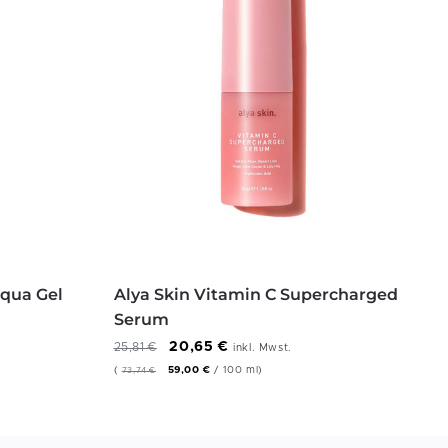
Aqua Gel
Alya Skin Vitamin C Supercharged
Serum
20,65
€
25,81
€
inkl. Mwst.
(
59,00
€
/
100
ml
)
73,74
€