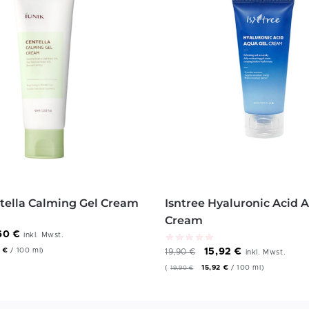
tella Calming Gel Cream
Isntree Hyaluronic Acid 
Cream
,60
€
inkl. Mwst.
7
€
/
100
ml
)
15,92
€
19,90
€
inkl. Mwst.
(
15,92
€
/
100
ml
)
19,90
€