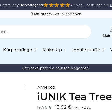
e Community:
Hervorragend
4.9 von 5 basierend auf
1
🐰Mit gutem Gefühl shoppen
Mein
Körperpflege
Make Up
Inhaltsstoffe
Entdecke jetzt die neusten Angebote!
Angebot!
iUNIK Tea Tree
15,92
€
19,90
€
inkl. Mwst.