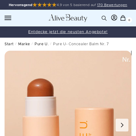
Hervorragend
4.9 von 5 basierend auf
170 Bewertungen
0
Entdecke jetzt die neusten Angebote!
Start
/
Marke
/
Pure U.
/
Pure U- Concealer Balm Nr. 7