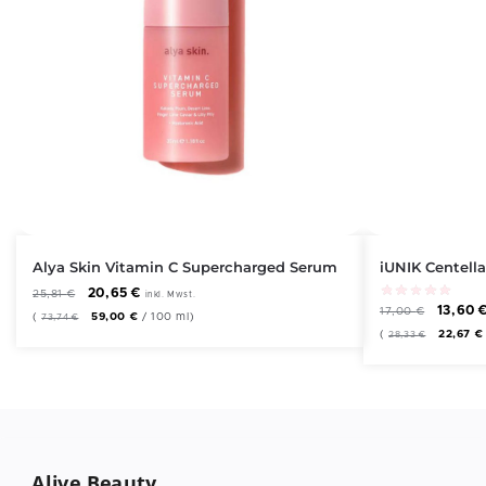
Alya Skin Vitamin C Supercharged Serum
iUNIK Centell
20,65
€
25,81
€
inkl. Mwst.
13,60
17,00
€
(
59,00
€
/
100
ml
)
73,74
€
(
22,67
€
28,33
€
Alive Beauty