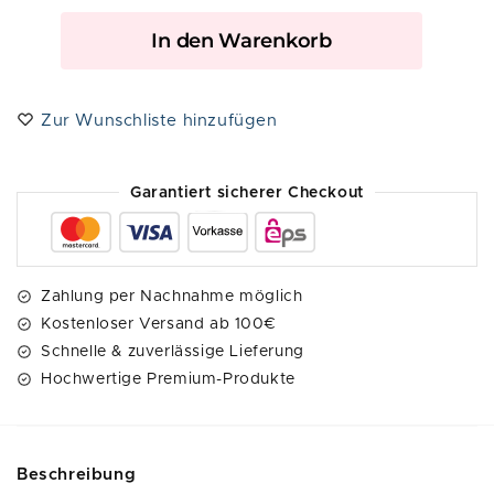
A
In den Warenkorb
l
t
e
Zur Wunschliste hinzufügen
r
n
a
Garantiert sicherer Checkout
t
i
v
e
Zahlung per Nachnahme möglich
:
Kostenloser Versand ab 100€
Schnelle & zuverlässige Lieferung
Hochwertige Premium-Produkte
Beschreibung