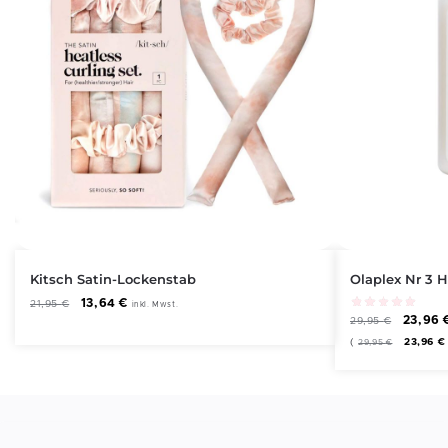
Kitsch Satin-Lockenstab
Olaplex Nr 3 H
13,64
€
21,95
€
inkl. Mwst.
23,96
29,95
€
(
23,96
€
29,95
€