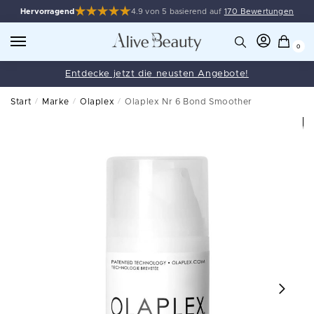
Hervorragend
4.9 von 5 basierend auf
170 Bewertungen
0
Entdecke jetzt die neusten Angebote!
Start
/
Marke
/
Olaplex
/
Olaplex Nr 6 Bond Smoother