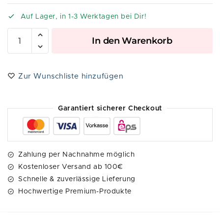
Auf Lager, in 1-3 Werktagen bei Dir!
A
In den Warenkorb
l
t
e
Zur Wunschliste hinzufügen
r
n
a
Garantiert sicherer Checkout
t
i
v
e
Zahlung per Nachnahme möglich
:
Kostenloser Versand ab 100€
Schnelle & zuverlässige Lieferung
Hochwertige Premium-Produkte