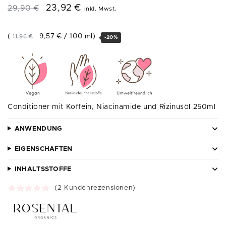
23,92
€
29,90
€
inkl. Mwst.
(
9,57
€
/
100
ml
)
11,96
€
-20%
Conditioner mit Koffein, Niacinamide und Rizinusöl 250ml
ANWENDUNG
EIGENSCHAFTEN
INHALTSSTOFFE
(
2
Kundenrezensionen)