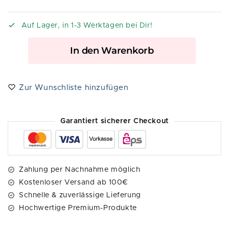
Auf Lager, in 1-3 Werktagen bei Dir!
A
In den Warenkorb
l
t
e
Zur Wunschliste hinzufügen
r
n
a
Garantiert sicherer Checkout
t
i
v
e
Zahlung per Nachnahme möglich
:
Kostenloser Versand ab 100€
Schnelle & zuverlässige Lieferung
Hochwertige Premium-Produkte