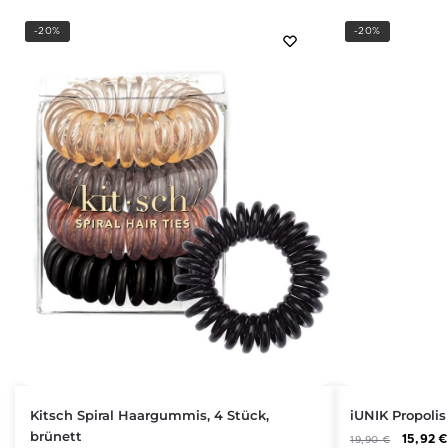
-20%
-20%
Kitsch Spiral Haargummis, 4 Stück,
iUNIK Propoli
brünett
15,92
19,90
€