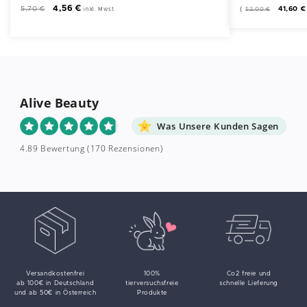
4,56
€
5,70
€
(
41,60
€
52,00
€
inkl. Mwst.
Alive Beauty
Was Unsere Kunden Sagen
4.89 Bewertung
(170 Rezensionen)
Versandkostenfrei
100%
Co2 freie und
ab 100€ in Deutschland
tierversuchsfreie
schnelle Lieferung
und ab 50€ in Österreich
Produkte