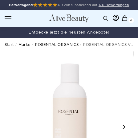
Hervorragend
4.9 von 5 basierend auf
170 Bewertungen
0
Entdecke jetzt die neusten Angebote!
Start
/
Marke
/
ROSENTAL ORGANICS
/
ROSENTAL ORGANICS Volume Conditioner