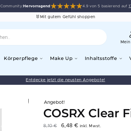
e Community:
Hervorragend
4.9 von 5 basierend auf
1
🐰Mit gutem Gefühl shoppen
Mein
Körperpflege
Make Up
Inhaltsstoffe
Entdecke jetzt die neusten Angebote!
Angebot!
COSRX Clear F
6,48
€
8,10
€
inkl. Mwst.