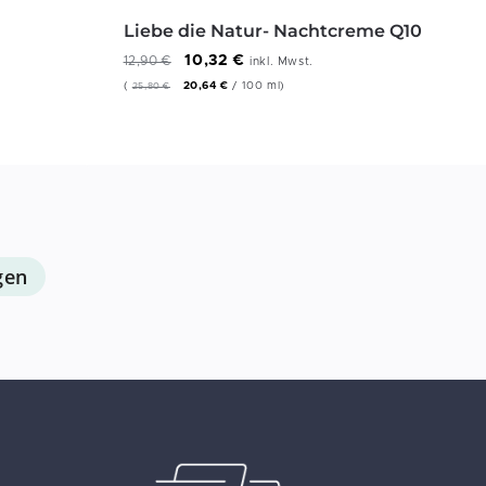
Liebe die Natur- Nachtcreme Q10
10,32
€
12,90
€
inkl. Mwst.
(
20,64
€
/
100
ml
)
25,80
€
gen