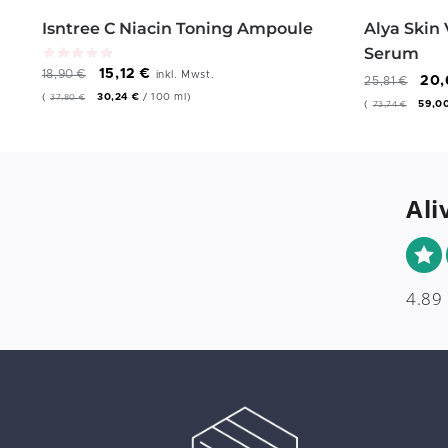
Isntree C Niacin Toning Ampoule
Alya Skin
Serum
15,12
€
18,90
€
inkl. Mwst.
20
25,81
€
(
30,24
€
/
100
ml
)
37,80
€
(
59,0
73,74
€
Ali
4.89