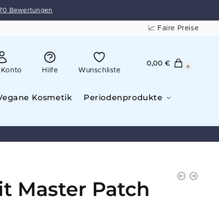
70 Bewertungen
📈 Faire Preise
0,00
€
0
 Konto
Hilfe
Wunschliste
Vegane Kosmetik
Periodenprodukte
it Master Patch