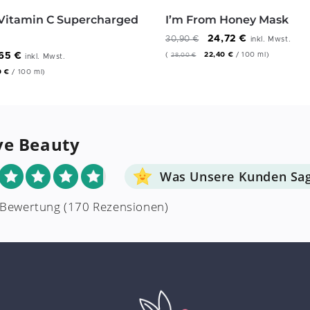
 Vitamin C Supercharged
I’m From Honey Mask
24,72
€
30,90
€
inkl. Mwst.
,65
€
(
22,40
€
/
100
ml
)
28,00
€
inkl. Mwst.
0
€
/
100
ml
)
ve Beauty
Was Unsere Kunden Sa
 Bewertung
(170 Rezensionen)