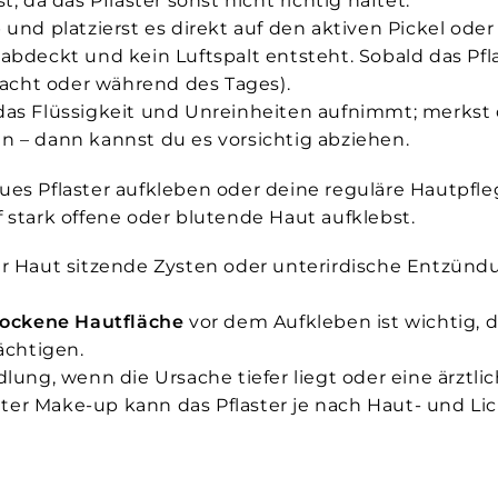
st, da das Pflaster sonst nicht richtig haftet.
 und platzierst es direkt auf den aktiven Pickel oder
 abdeckt und kein Luftspalt entsteht. Sobald das Pfla
acht oder während des Tages).
, das Flüssigkeit und Unreinheiten aufnimmt; merkst 
en – dann kannst du es vorsichtig abziehen.
ues Pflaster aufkleben oder deine reguläre Hautpflege
 stark offene oder blutende Haut aufklebst.
der Haut sitzende Zysten oder unterirdische Entzünd
rockene Hautfläche
vor dem Aufkleben ist wichtig, d
ächtigen.
g, wenn die Ursache tiefer liegt oder eine ärztliche
ter Make-up kann das Pflaster je nach Haut- und Lic