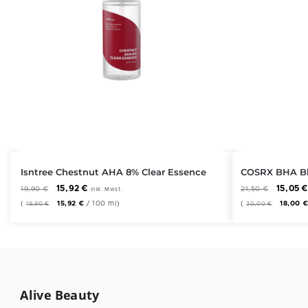
Isntree Chestnut AHA 8% Clear Essence
COSRX BHA Bl
15,92
€
15,05
19,90
€
21,50
€
inkl. Mwst.
(
15,92
€
/
100
ml
)
(
18,00
19,90
€
30,00
€
Alive Beauty