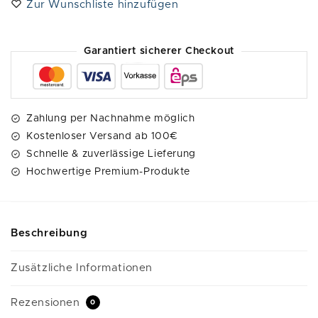
Zur Wunschliste hinzufügen
r
n
a
Garantiert sicherer Checkout
t
i
v
e
Zahlung per Nachnahme möglich
:
Kostenloser Versand ab 100€
Schnelle & zuverlässige Lieferung
Hochwertige Premium-Produkte
Beschreibung
Zusätzliche Informationen
Rezensionen
0