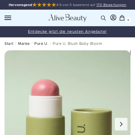
Hervorragend
4.9 von 5 basierend auf
170 Bewertungen
0
Entdecke jetzt die neusten Angebote!
Start
/
Marke
/
Pure U.
/
Pure U. Blush Baby Bloom