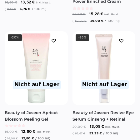
Power Enriched Cream
13,52
€
16,90
€
inkl. Mwst.
(
6,76
€
/
100
ml
)
8,45
€
15,28
€
26,20
€
inkl. Mwst.
(
39,00
€
/
100
ml
)
60,00
€
-20%
-35%
Nicht auf Lager
Nicht auf Lager
Beauty of Joseon Apricot
Beauty of Joseon Revive Eye
Blossom Peeling Gel
Serum Ginseng + Retinal
13,08
€
20,00
€
inkl. Mwst.
12,80
€
16,00
€
inkl. Mwst.
(
53,33
€
/
100
ml
)
66,67
€
(
12,80
€
/
100
ml
)
16,00
€