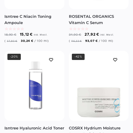
Isntree C Niacin Toning
ROSENTAL ORGANICS
Ampoule
Vitamin C Serum
15,12
€
27,92
€
18,90
€
34,90
€
inkl. Mwst.
inkl. Mwst.
(
30,24
€
/
100
ml
)
(
93,07
€
/
100
ml
)
37,80
€
116,33
€
-20%
-42%
Isntree Hyaluronic Acid Toner
COSRX Hydrium Moisture