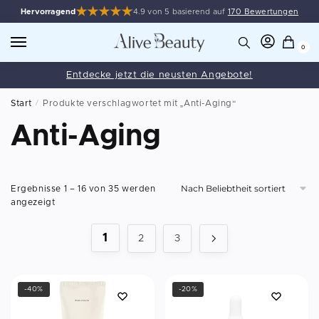
Hervorragend
4.9 von 5 basierend auf
170 Bewertungen
0
Entdecke jetzt die neusten Angebote!
Start
/
Produkte verschlagwortet mit „Anti-Aging“
Anti-Aging
Ergebnisse 1 – 16 von 35 werden
angezeigt
1
2
3
-40%
-20%