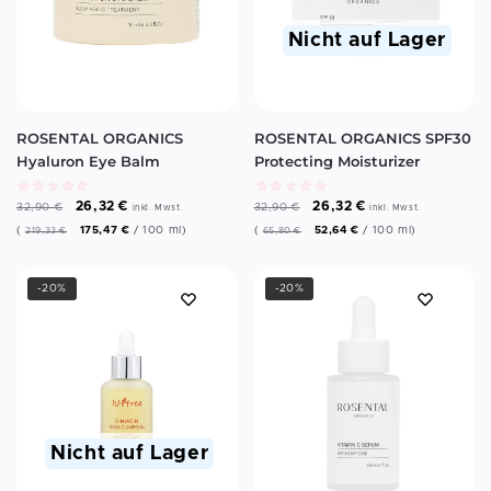
Nicht auf Lager
ROSENTAL ORGANICS
ROSENTAL ORGANICS SPF30
Hyaluron Eye Balm
Protecting Moisturizer
26,32
€
26,32
€
32,90
€
32,90
€
inkl. Mwst.
inkl. Mwst.
(
175,47
€
/
100
ml
)
(
52,64
€
/
100
ml
)
219,33
€
65,80
€
-20%
-20%
Nicht auf Lager