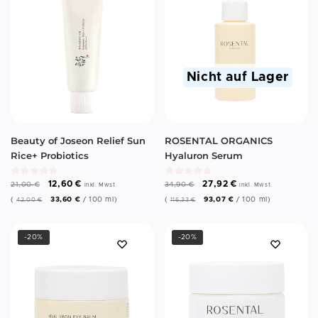
Nicht auf Lager
Beauty of Joseon Relief Sun
ROSENTAL ORGANICS
Rice+ Probiotics
Hyaluron Serum
12,60
€
27,92
€
21,00
€
34,90
€
inkl. Mwst.
inkl. Mwst.
(
33,60
€
/
100
ml
)
(
93,07
€
/
100
ml
)
42,00
€
116,33
€
-20%
-20%