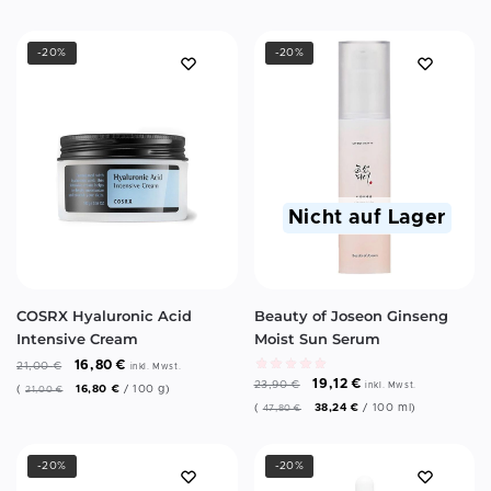
-20%
-20%
Nicht auf Lager
COSRX Hyaluronic Acid
Beauty of Joseon Ginseng
Intensive Cream
Moist Sun Serum
16,80
€
21,00
€
inkl. Mwst.
19,12
€
23,90
€
inkl. Mwst.
(
16,80
€
/
100
g
)
21,00
€
(
38,24
€
/
100
ml
)
47,80
€
-20%
-20%