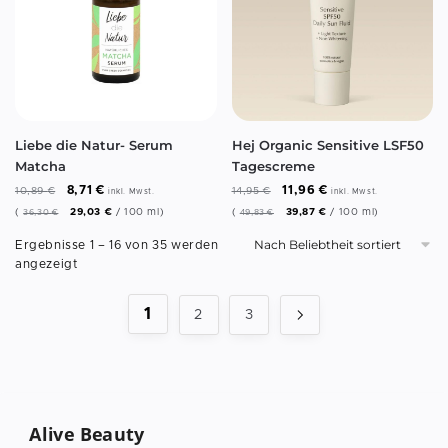
Liebe die Natur- Serum
Hej Organic Sensitive LSF50
Matcha
Tagescreme
8,71
€
11,96
€
10,89
€
14,95
€
inkl. Mwst.
inkl. Mwst.
(
29,03
€
/
100
ml
)
(
39,87
€
/
100
ml
)
36,30
€
49,83
€
Ergebnisse 1 – 16 von 35 werden
angezeigt
1
2
3
Alive Beauty