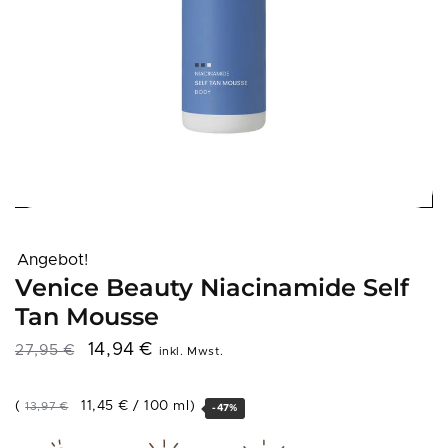
Angebot!
Venice Beauty Niacinamide Self
Tan Mousse
14,94
€
27,95
€
inkl. Mwst.
(
11,45
€
/
100
ml
)
13,97
€
-47%