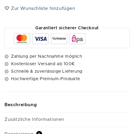
e
Zur Wunschliste hinzufügen
r
n
a
Garantiert sicherer Checkout
t
i
v
e
Zahlung per Nachnahme möglich
:
Kostenloser Versand ab 100€
Schnelle & zuverlässige Lieferung
Hochwertige Premium-Produkte
Beschreibung
Zusätzliche Informationen
0