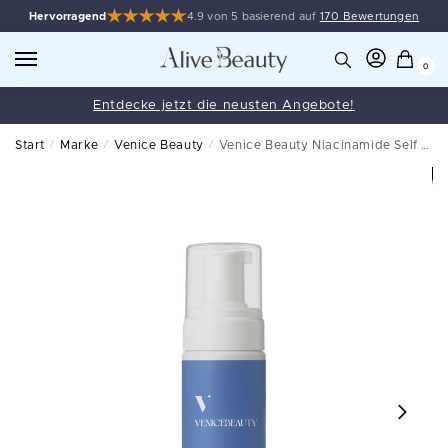
Hervorragend
4.9 von 5 basierend auf
170 Bewertungen
0
Entdecke jetzt die neusten Angebote!
Start
/
Marke
/
Venice Beauty
/
Venice Beauty Niacinamide Self Tan Mousse