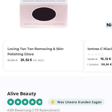
Ni
Loving Tan Tan Removing & Skin
Isntree C Nia
Polishing Glove
15,12
€
18,90
€
25,52
€
31,90
€
inkl. Mwst.
(
30,24
€
37,80
€
Alive Beauty
Was Unsere Kunden Sagen
4.89 Bewertung
(170 Rezensionen)