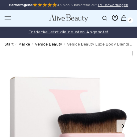
Hervorragend
4.9 von 5 basierend auf
170 Bewertungen
0
Entdecke jetzt die neusten Angebote!
Start
/
Marke
/
Venice Beauty
/
Venice Beauty Luxe Body Blending Brush