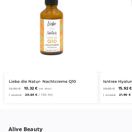
Liebe die Natur- Nachtcreme Q10
Isntree Hyalu
10,32
€
15,92
12,90
€
19,90
€
inkl. Mwst.
(
20,64
€
/
100
ml
)
(
21,90
€
25,80
€
27,38
€
Alive Beauty