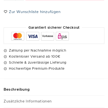
t
e
Zur Wunschliste hinzufügen
r
n
a
Garantiert sicherer Checkout
t
i
v
e
Zahlung per Nachnahme möglich
:
Kostenloser Versand ab 100€
Schnelle & zuverlässige Lieferung
Hochwertige Premium-Produkte
Beschreibung
Zusätzliche Informationen