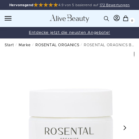
Hervorragend
4.9 von 5 basierend auf
172 Bewertungen
0
Entdecke jetzt die neusten Angebote!
Start
/
Marke
/
ROSENTAL ORGANICS
/
ROSENTAL ORAGNICS Barrier Repair Moisturizer