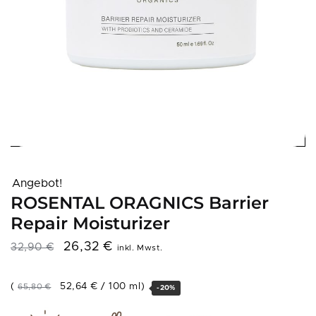
Angebot!
ROSENTAL ORAGNICS Barrier
Repair Moisturizer
26,32
€
32,90
€
inkl. Mwst.
(
52,64
€
/
100
ml
)
65,80
€
-20%