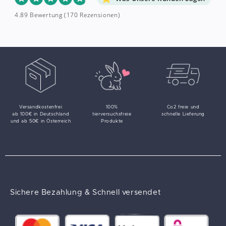
4.89 Bewertung
(170 Rezensionen)
Versandkostenfrei
100%
Co2 freie und
ab 100€ in Deutschland
tierversuchsfreie
schnelle Lieferung
und ab 50€ in Österreich
Produkte
Sichere Bezahlung & Schnell versendet