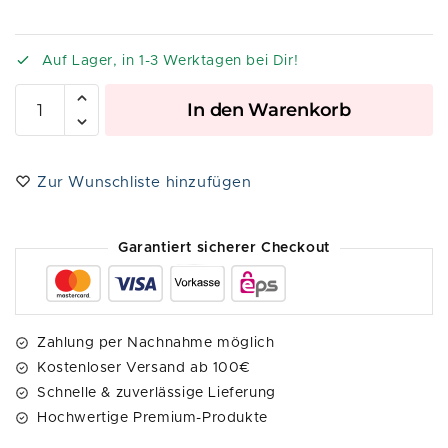
Auf Lager, in 1-3 Werktagen bei Dir!
A
In den Warenkorb
l
t
e
Zur Wunschliste hinzufügen
r
n
a
Garantiert sicherer Checkout
t
i
v
e
Zahlung per Nachnahme möglich
:
Kostenloser Versand ab 100€
Schnelle & zuverlässige Lieferung
Hochwertige Premium-Produkte