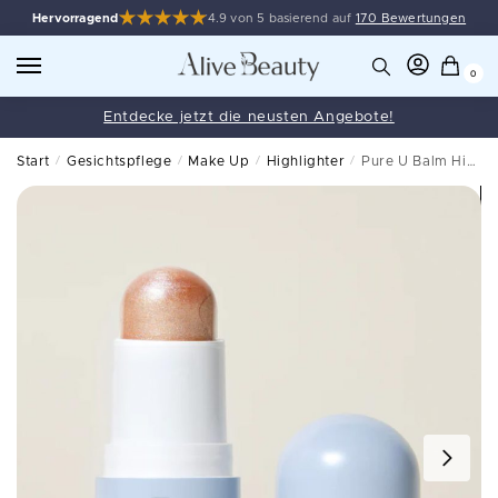
Hervorragend
4.9 von 5 basierend auf
170 Bewertungen
0
Entdecke jetzt die neusten Angebote!
Start
/
Gesichtspflege
/
Make Up
/
Highlighter
/
Pure U Balm Highlighter Warm Silk