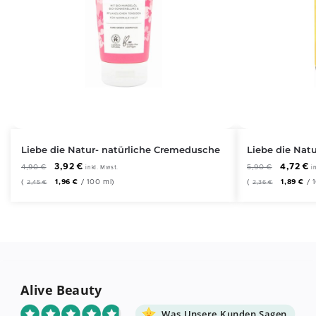
Liebe die Natur- natürliche Cremedusche
Liebe die Natu
3,92
€
4,72
€
4,90
€
5,90
€
inkl. Mwst.
i
(
1,96
€
/
100
ml
)
(
1,89
€
/
2,45
€
2,36
€
Alive Beauty
Was Unsere Kunden Sagen