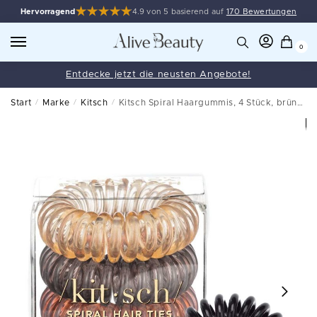
Hervorragend
4.9 von 5 basierend auf
170 Bewertungen
0
Entdecke jetzt die neusten Angebote!
Start
/
Marke
/
Kitsch
/
Kitsch Spiral Haargummis, 4 Stück, brünett