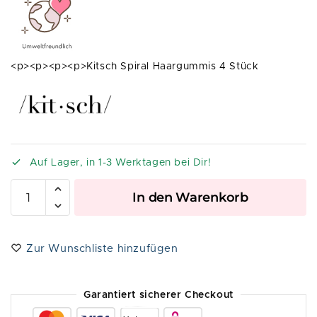
<p><p><p><p>Kitsch Spiral Haargummis 4 Stück
Auf Lager, in 1-3 Werktagen bei Dir!
A
In den Warenkorb
l
t
e
Zur Wunschliste hinzufügen
r
n
a
Garantiert sicherer Checkout
t