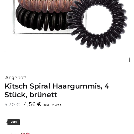
Angebot!
Kitsch Spiral Haargummis, 4
Stück, brünett
4,56
€
5,70
€
inkl. Mwst.
-20%