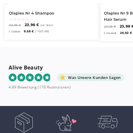
Olaplex Nr 4 Shampoo
Olaplex Nr 9 
Hair Serum
23,96
€
29,95
€
inkl. Mwst.
23,96
29,95
€
(
9,58
€
/
100
ml
)
11,98
€
(
26,62
€
33,28
€
Alive Beauty
Was Unsere Kunden Sagen
4.89 Bewertung
(170 Rezensionen)