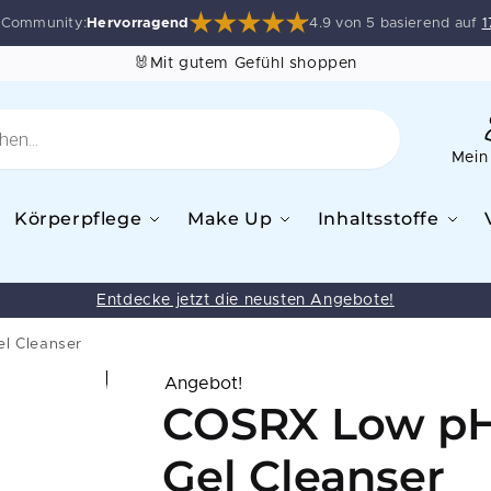
e Community:
Hervorragend
4.9 von 5 basierend auf
1
🐰Mit gutem Gefühl shoppen
Mein
Körperpflege
Make Up
Inhaltsstoffe
Entdecke jetzt die neusten Angebote!
l Cleanser
Angebot!
COSRX Low pH
Gel Cleanser