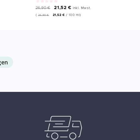
21,52
€
26,90
€
inkl. Mwst.
(
21,52
€
/
100
ml
)
26,90
€
gen