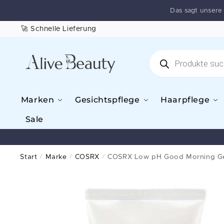
Das sagt unser
🚀 Schnelle Lieferung
Marken
Gesichtspflege
Haarpflege
Sale
Start
/
Marke
/
COSRX
/
COSRX Low pH Good Morning Ge