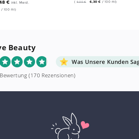
,48
€
(
6,30
€
/
100
ml
)
9,00
€
inkl. Mwst.
€
/
100
ml
)
ve Beauty
Was Unsere Kunden Sa
 Bewertung
(170 Rezensionen)