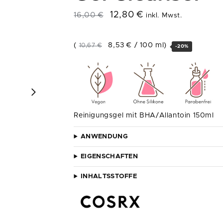
12,80
€
16,00
€
inkl. Mwst.
(
8,53
€
/
100
ml
)
10,67
€
-20%
Reinigungsgel mit BHA/Allantoin 150ml
ANWENDUNG
EIGENSCHAFTEN
INHALTSSTOFFE