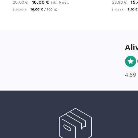
16,00
€
15
20,00
€
23,90
€
inkl. Mwst.
(
16,00
€
/
100
g
)
(
9,10
20,00
€
11,38
€
Ali
4.89