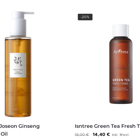
-20%
 Joseon Ginseng
Isntree Green Tea Fresh 
 Oil
14,40
€
18,00
€
inkl. Mwst.