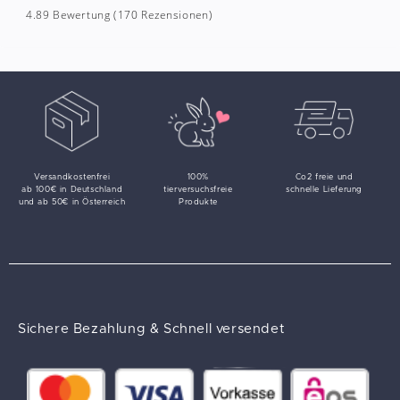
4.89 Bewertung
(170 Rezensionen)
Versandkostenfrei
100%
Co2 freie und
ab 100€ in Deutschland
tierversuchsfreie
schnelle Lieferung
und ab 50€ in Österreich
Produkte
Sichere Bezahlung & Schnell versendet