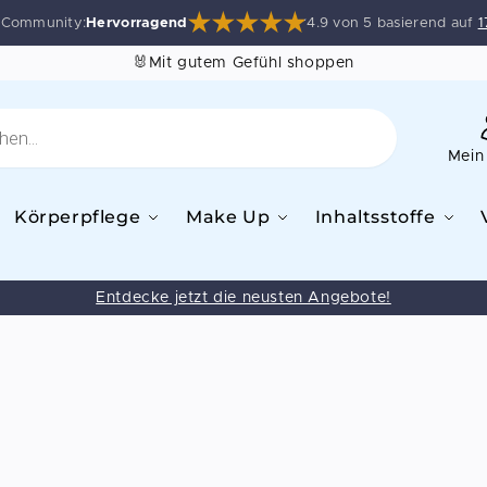
e Community:
Hervorragend
4.9 von 5 basierend auf
1
🐰Mit gutem Gefühl shoppen
Mein
Körperpflege
Make Up
Inhaltsstoffe
Entdecke jetzt die neusten Angebote!