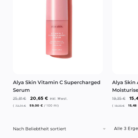
Alya Skin Vitamin C Supercharged
Alya Skin 
Serum
Moisturis
20,65
€
15,
25,81
€
19,35
€
inkl. Mwst.
(
59,00
€
/
100
ml
)
(
15,48
73,74
€
19,35
€
Alle 3 Erg