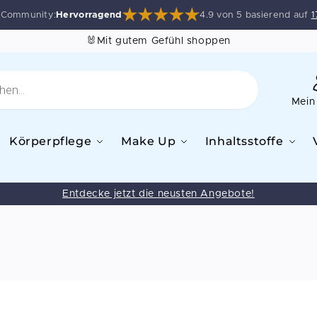
e Community:
Hervorragend
4.9 von 5 basierend auf
1
🐰Mit gutem Gefühl shoppen
Mein
Körperpflege
Make Up
Inhaltsstoffe
Entdecke jetzt die neusten Angebote!