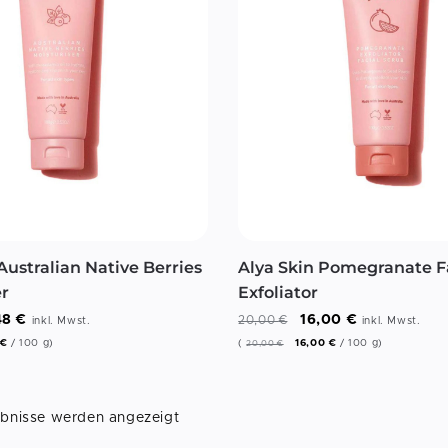
Australian Native Berries
Alya Skin Pomegranate F
er
Exfoliator
48
€
16,00
€
20,00
€
inkl. Mwst.
inkl. Mwst.
€
/
100
g
)
(
16,00
€
/
100
g
)
20,00
€
ebnisse werden angezeigt